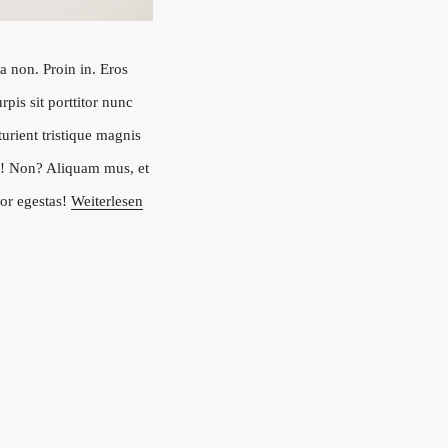
a non. Proin in. Eros
pis sit porttitor nunc
turient tristique magnis
ue! Non? Aliquam mus, et
por egestas!
Weiterlesen