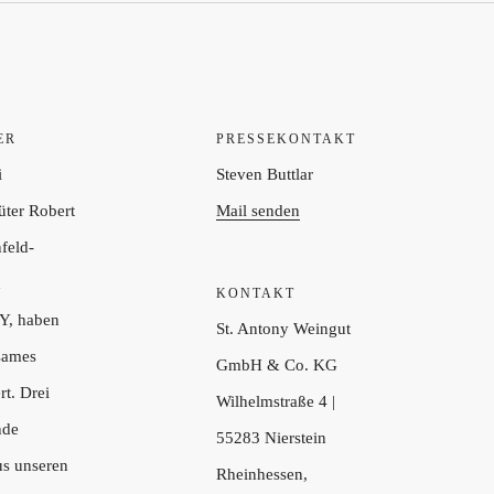
ER
PRESSEKONTAKT
i
Steven Buttlar
ter Robert
Mail senden
nfeld-
d
KONTAKT
, haben
St. Antony Weingut
sames
GmbH & Co. KG
rt. Drei
Wilhelmstraße 4 |
nde
55283 Nierstein
us unseren
Rheinhessen,