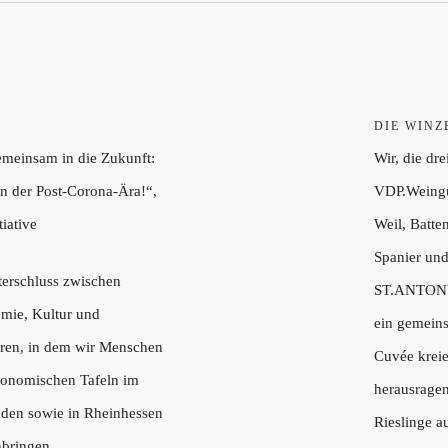
DIE WINZ
meinsam in die Zukunft:
Wir, die dre
n der Post-Corona-Ära!“,
VDP.Weingü
tiative
Weil, Batte
Spanier un
terschluss zwischen
ST.ANTONY
omie, Kultur und
ein gemein
eren, in dem wir Menschen
Cuvée kreie
ronomischen Tafeln im
herausrage
den sowie in Rheinhessen
Rieslinge a
bringen.