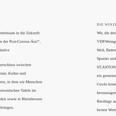
DIE WINZ
meinsam in die Zukunft:
Wir, die dre
n der Post-Corona-Ära!“,
VDP.Weingü
tiative
Weil, Batte
Spanier un
terschluss zwischen
ST.ANTONY
omie, Kultur und
ein gemein
eren, in dem wir Menschen
Cuvée kreie
ronomischen Tafeln im
herausrage
den sowie in Rheinhessen
Rieslinge a
bringen.
besten Wei