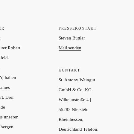
ER
PRESSEKONTAKT
i
Steven Buttlar
ter Robert
Mail senden
nfeld-
d
KONTAKT
, haben
St. Antony Weingut
sames
GmbH & Co. KG
rt. Drei
Wilhelmstraße 4 |
nde
55283 Nierstein
us unseren
Rheinhessen,
nbergen
Deutschland Telefon: